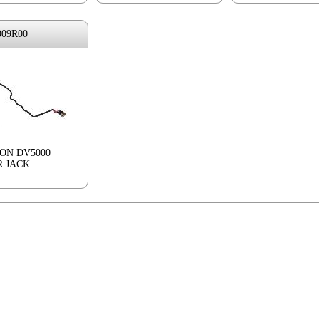
009R00
ION DV5000
 JACK