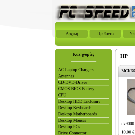
Αρχική
Προϊόντα
Υπ
Κατηγορίες
HP
AC Laptop Chargers
MCK66
Antennas
CD-DVD-Drives
CMOS BIOS Battery
CPU
Desktop HDD Enclosure
Desktop Keyboards
Desktop Motherboards
Desktop Mouses
dv9000
Desktop PCs
10,00
€
Drive Connector