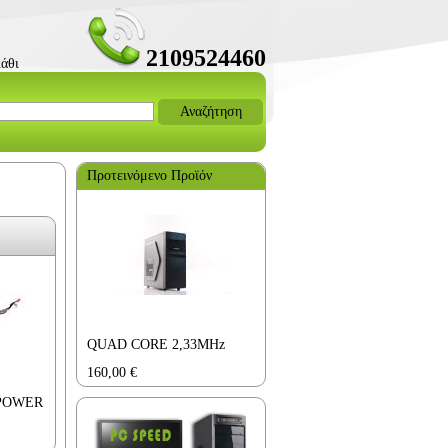
2109524460
άθι
Αναζήτηση
Προτεινόμενο Προϊόν
QUAD CORE 2,33MHz
160,00
€
 POWER