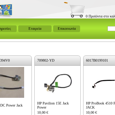
0 Προϊόντα στο καλ
ηρεσίες
Εταιρεία
Επικοινωνία
394V0
709802-YD
6017B0199101
HP Pavilion 15E Jack
HP ProBook 4510
 DC Power Jack
Power
JACK
10,00
€
10,00
€