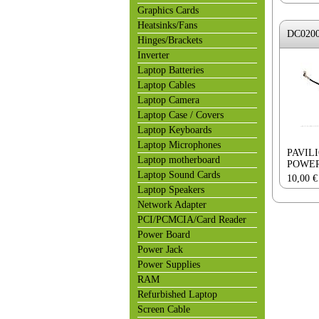
Graphics Cards
Heatsinks/Fans
DC020
Hinges/Brackets
Inverter
Laptop Batteries
Laptop Cables
Laptop Camera
Laptop Case / Covers
Laptop Keyboards
Laptop Microphones
PAVIL
Laptop motherboard
POWER
Laptop Sound Cards
10,00
€
Laptop Speakers
Network Adapter
PCI/PCMCIA/Card Reader
Power Board
Power Jack
Power Supplies
RAM
Refurbished Laptop
Screen Cable