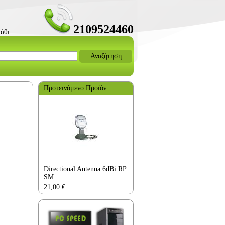
2109524460
άθι
Αναζήτηση
Προτεινόμενο Προϊόν
Directional Antenna 6dBi RP
SM...
21,00
€