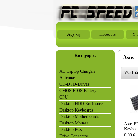
Αρχική
Προϊόντα
Υπ
Κατηγορίες
Asus
AC Laptop Chargers
V02156
Antennas
CD-DVD-Drives
CMOS BIOS Battery
CPU
Desktop HDD Enclosure
Desktop Keyboards
Desktop Motherboards
Desktop Mouses
Asus E
Keyboa
Desktop PCs
0,00
€
Drive Connector