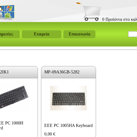
0 Προϊόντα στο καλ
ηρεσίες
Εταιρεία
Επικοινωνία
2IK1
MP-09A36GB-5282
EE PC 1000H
EEE PC 1005HA Keyboard
rd
0,00
€