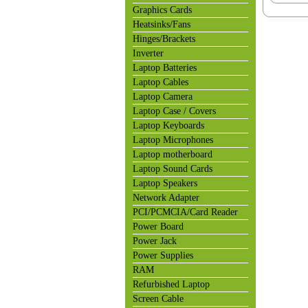
Graphics Cards
Heatsinks/Fans
Hinges/Brackets
Inverter
Laptop Batteries
Laptop Cables
Laptop Camera
Laptop Case / Covers
Laptop Keyboards
Laptop Microphones
Laptop motherboard
Laptop Sound Cards
Laptop Speakers
Network Adapter
PCI/PCMCIA/Card Reader
Power Board
Power Jack
Power Supplies
RAM
Refurbished Laptop
Screen Cable